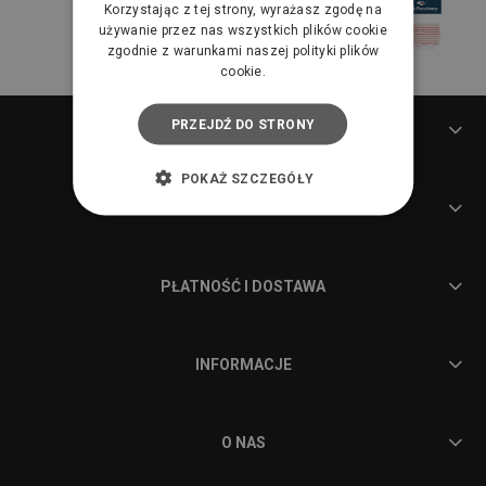
Korzystając z tej strony, wyrażasz zgodę na
używanie przez nas wszystkich plików cookie
zgodnie z warunkami naszej polityki plików
cookie.
PRZEJDŹ DO STRONY
POMOC
POKAŻ SZCZEGÓŁY
MOJE KONTO
PŁATNOŚĆ I DOSTAWA
INFORMACJE
O NAS