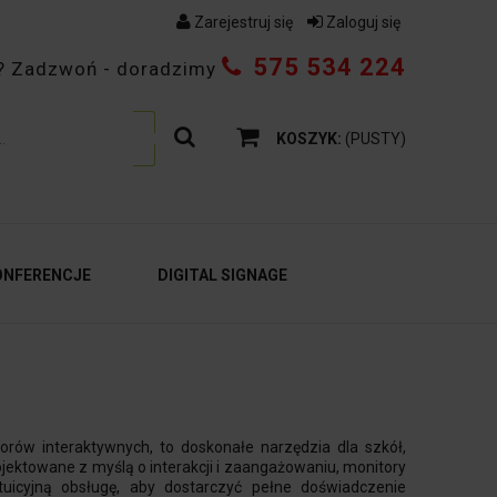
Zarejestruj się
Zaloguj się
575 534 224
ać? Zadzwoń - doradzimy
KOSZYK:
(PUSTY)
ONFERENCJE
DIGITAL SIGNAGE
orów interaktywnych, to doskonałe narzędzia dla szkół,
rojektowane z myślą o interakcji i zaangażowaniu, monitory
tuicyjną obsługę, aby dostarczyć pełne doświadczenie