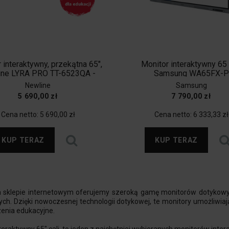
 interaktywny, przekątna 65",
Monitor interaktywny 65 
ine LYRA PRO TT-6523QA -
Samsung WA65FX-P
VAT 0% dla szkół
LH65WAFPLGCXEN
Newline
Samsung
5 690,00 zł
7 790,00 zł
Cena netto:
5 690,00 zł
Cena netto:
6 333,33 zł
KUP TERAZ
KUP TERAZ
sklepie internetowym oferujemy szeroką gamę monitorów dotykowych
ych. Dzięki nowoczesnej technologii dotykowej, te monitory umożliwia
enia edukacyjne.