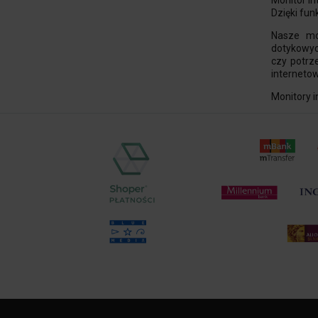
Monitor in
Dzięki fu
Nasze mo
dotykowyc
czy potrze
interneto
Monitory 