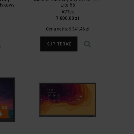
otykowy
Lite 65
D) Flip
AVTek
On-Site
7 800,00 zł
0% dla
i.
Cena netto:
6 341,46 zł
KUP TERAZ