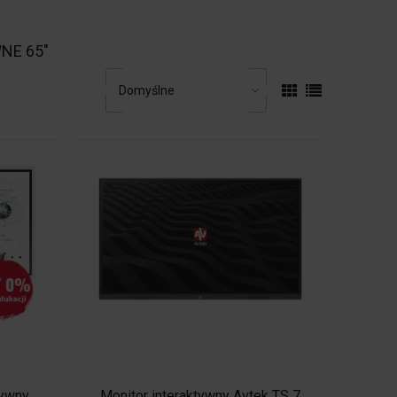
NE 65"
tywny
Monitor interaktywny Avtek TS 7