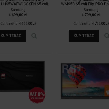
 LH65WAFWLGCXEN 65 cali,
WM65B 65 cali Flip PRO D
d 14. 5 lat gwarancji, VAT 0%
350(cd/m2) 3840x2160 (UH
Samsung
Samsung
dla szkół.
App USB-C Wi-Fi/BT 3 lata 
4 699,00 zł
4 799,00 zł
(LH65WMBWBGCXEN) VAT 
szkół. Dostępny od ręk
Cena netto:
4 699,00 zł
Cena netto:
4 799,00 zł
KUP TERAZ
KUP TERAZ