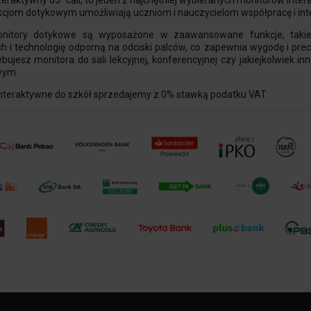
teraktywny 65" cali, to jeden z najchętniej wybieranych monitorów inte
nkcjom dotykowym umożliwiają uczniom i nauczycielom współpracę i int
nitory dotykowe są wyposażone w zaawansowane funkcje, takie
h i technologię odporną na odciski palców, co zapewnia wygodę i prec
bujesz monitora do sali lekcyjnej, konferencyjnej czy jakiejkolwiek i
wym.
interaktywne do szkół sprzedajemy z 0% stawką podatku VAT.