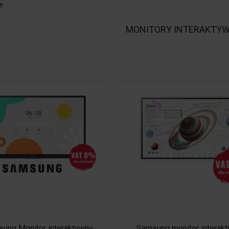
e.
MONITORY INTERAKTYW
ung Monitor interaktywny
Samsung monitor interak