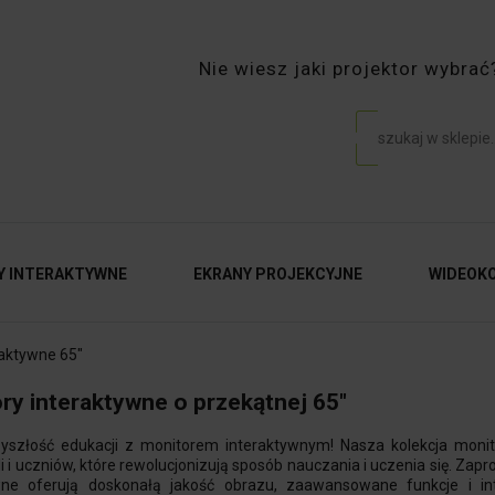
Nie wiesz jaki projektor wybr
Y INTERAKTYWNE
EKRANY PROJEKCYJNE
WIDEOK
raktywne 65"
ry interaktywne o przekątnej 65"
zyszłość edukacji z monitorem interaktywnym! Nasza kolekcja monit
i i uczniów, które rewolucjonizują sposób nauczania i uczenia się. Zap
wne oferują doskonałą jakość obrazu, zaawansowane funkcje i in