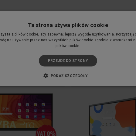
or interaktywny Avtek TS 7
Monitor interaktywny New
Mate 65
TruTouch TT-6519RS - VAT 
Ta strona używa plików cookie
edukacji
AVTek
Newline
rzysta z plików cookie, aby zapewnić lepszą wygodę użytkowania. Korzystając 
6 800,00 zł
5 500,00 zł
dę na używanie przez nas wszystkich plików cookie zgodnie z warunkami na
plików cookie.
Cena netto:
5 528,46 zł
Cena netto:
5 500,00 zł
PRZEJDŹ DO STRONY
KUP TERAZ
POKAŻ SZCZEGÓŁY