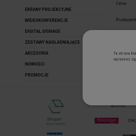
Cena:
EKRANY PROJEKCYJNE
Producent
WIDEOKONFERENCJE
DIGITAL SIGNAGE
Kategoria:
ZESTAWY NAGŁAŚNIAJĄCE
AKCESORIA
Ta strona ko
wyrażasz zgo
NOWOŚCI
PROMOCJE