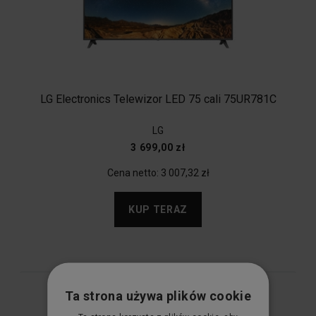
LG Electronics Telewizor LED 75 cali 75UR781C
LG
3 699,00 zł
Cena netto:
3 007,32 zł
KUP TERAZ
Ta strona używa plików cookie