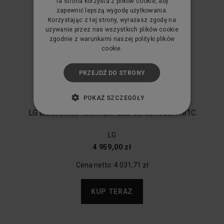
Ta strona korzysta z plików cookie, aby
zapewnić lepszą wygodę użytkowania.
Korzystając z tej strony, wyrażasz zgodę na
używanie przez nas wszystkich plików cookie
zgodnie z warunkami naszej polityki plików
cookie.
PRZEJDŹ DO STRONY
POKAŻ SZCZEGÓŁY
LG Electronics Telewizor LED 86 cali 86UR781C
LG
4 959,00 zł
Cena netto:
4 031,71 zł
KUP TERAZ