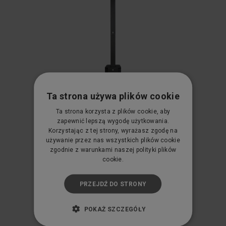
Ta strona używa plików cookie
Ta strona korzysta z plików cookie, aby
HK Audio Polar 12 MK2 - aktywny zestaw
zapewnić lepszą wygodę użytkowania.
nagłośniający
Korzystając z tej strony, wyrażasz zgodę na
4 299,00 zł
używanie przez nas wszystkich plików cookie
zgodnie z warunkami naszej polityki plików
Cena netto:
3 495,12 zł
cookie.
KUP TERAZ
PRZEJDŹ DO STRONY
POKAŻ SZCZEGÓŁY