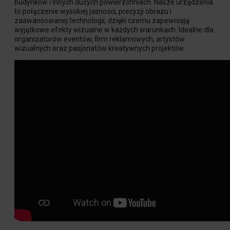
budynków i innych dużych powierzchniach. Nasze urządzenia
to połączenie wysokiej jasności, precyzji obrazu i
zaawansowanej technologii, dzięki czemu zapewniają
wyjątkowe efekty wizualne w każdych warunkach. Idealne dla
organizatorów eventów, firm reklamowych, artystów
wizualnych oraz pasjonatów kreatywnych projektów.