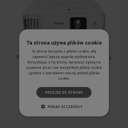
Ta strona używa plików cookie
Ta strona korzysta z plików cookie, aby
Projektor multimedialny Epson EB-994F, FullHD,
zapewnić lepszą wygodę użytkowania.
4100 lumenów, biały
Korzystając z tej strony, wyrażasz zgodę na
używanie przez nas wszystkich plików cookie
Epson
zgodnie z warunkami naszej polityki plików
4 150,00 zł
cookie.
Cena netto:
3 373,98 zł
PRZEJDŹ DO STRONY
KUP TERAZ
POKAŻ SZCZEGÓŁY