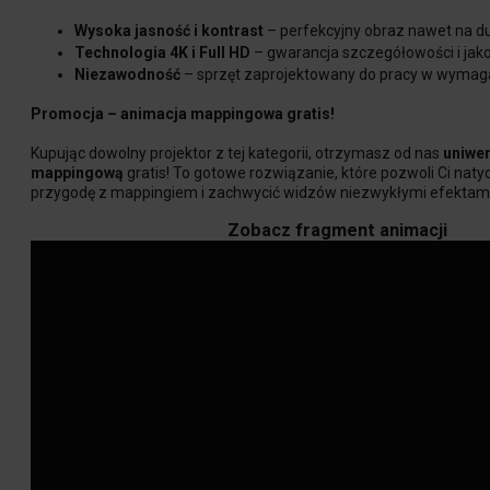
Wysoka jasność i kontrast
– perfekcyjny obraz nawet na d
Technologia 4K i Full HD
– gwarancja szczegółowości i jakoś
Niezawodność
– sprzęt zaprojektowany do pracy w wymag
Promocja – animacja mappingowa gratis!
Kupując dowolny projektor z tej kategorii, otrzymasz od nas
uniwe
mappingową
gratis! To gotowe rozwiązanie, które pozwoli Ci nat
przygodę z mappingiem i zachwycić widzów niezwykłymi efektami
Zobacz fragment animacji