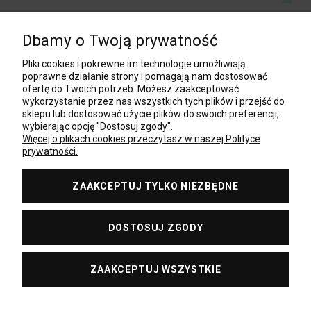
Dbamy o Twoją prywatność
POMOC
Pliki cookies i pokrewne im technologie umożliwiają
poprawne działanie strony i pomagają nam dostosować
ofertę do Twoich potrzeb. Możesz zaakceptować
wykorzystanie przez nas wszystkich tych plików i przejść do
MOJE KONTO
sklepu lub dostosować użycie plików do swoich preferencji,
wybierając opcję "Dostosuj zgody".
Więcej o plikach cookies przeczytasz w naszej Polityce
prywatności.
PŁATNOŚCI I DOSTAWA
ZAAKCEPTUJ TYLKO NIEZBĘDNE
BAZA WIEDZY
DOSTOSUJ ZGODY
O NAS
ZAAKCEPTUJ WSZYSTKIE