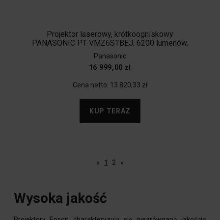
Projektor laserowy, krótkoogniskowy
PANASONIC PT-VMZ6STBEJ, 6200 lumenów,
1920x1200, czarny.
Panasonic
16 999,00 zł
Cena netto:
13 820,33 zł
KUP TERAZ
«
1
2
»
Wysoka jakość
Projektory Epson charakteryzują się niezrównaną jakością