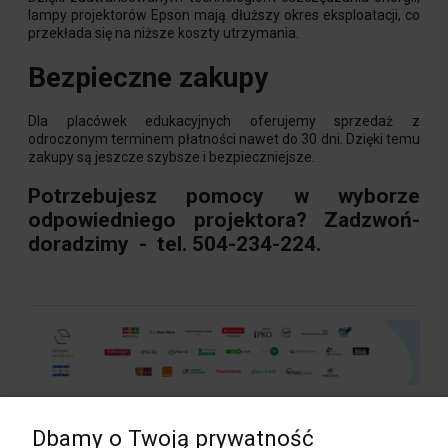
lampy projektorów Epson mają dłuższy okres eksploatacji, co
przekłada się na niższe koszty utrzymania.
Bezpieczne zakupy
Dla placówek edukacyjnych oferujemy sprzedaż z
odroczonym terminem płatności nawet do 30 dni. Dzięki temu
zakupy są jeszcze szybsze i bezpieczniejsze.
Potrzebujesz pomocy w wyborze
odpowiedniego projektora? Zadzwoń-
doradzimy - tel. 504-234-224.
Dbamy o Twoją prywatność