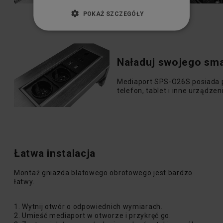
POKAŻ SZCZEGÓŁY
Naładuj swojego sm
Mediaport SPS-O26S posiada p
telefon, tablet i inne urządzen
Łatwa instalacja
Montaż gniazda blatowego obrotowego jest bardzo
łatwy.
1. Wytnij otwór o odpowiednich wymiarach.
2. Umieść mediaport w otworze i przykręć go.