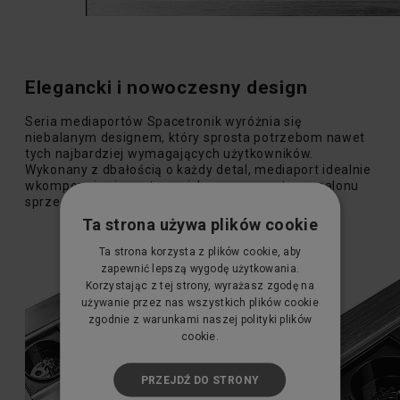
Elegancki i nowoczesny design
Seria mediaportów Spacetronik wyróżnia się
niebalanym designem, który sprosta potrzebom nawet
tych najbardziej wymagających użytkowników.
Wykonany z dbałością o każdy detal, mediaport idealnie
wkomponuje się w stanowisko pracy, wnętrzne salonu
sprzedaży, bądź salę konferencyjną.
Ta strona używa plików cookie
Ta strona korzysta z plików cookie, aby
zapewnić lepszą wygodę użytkowania.
Korzystając z tej strony, wyrażasz zgodę na
używanie przez nas wszystkich plików cookie
zgodnie z warunkami naszej polityki plików
cookie.
PRZEJDŹ DO STRONY