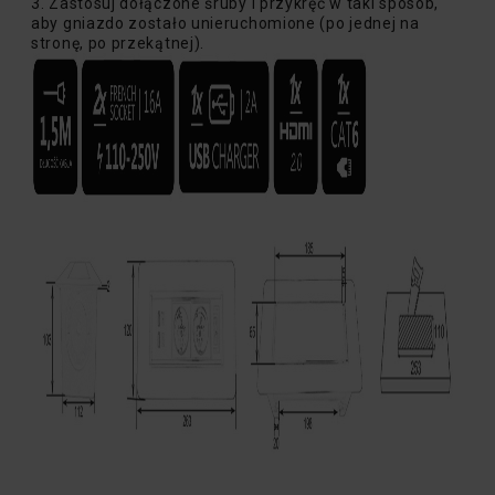
3. Zastosuj dołączone śruby i przykręć w taki sposób,
aby gniazdo zostało unieruchomione (po jednej na
stronę, po przekątnej).